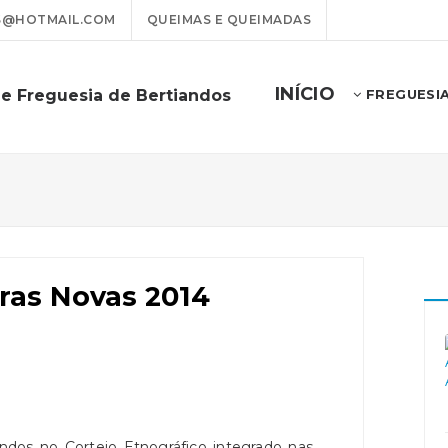
S@HOTMAIL.COM
QUEIMAS E QUEIMADAS
INÍCIO
de Freguesia de Bertiandos
FREGUESI
iras Novas 2014
andos no Cortejo Etnográfico integrado nas