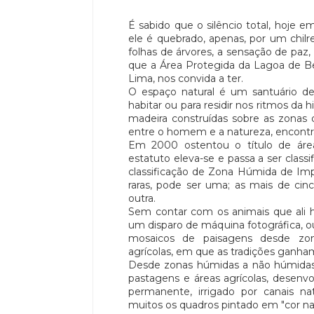
É sabido que o silêncio total, hoje em
ele é quebrado, apenas, por um chil
folhas de árvores, a sensação de paz
que a Área Protegida da Lagoa de B
Lima, nos convida a ter.
O espaço natural é um santuário d
habitar ou para residir nos ritmos da
madeira construídas sobre as zonas
entre o homem e a natureza, encontra
Em 2000 ostentou o título de área
estatuto eleva-se e passa a ser clas
classificação de Zona Húmida de Imp
raras, pode ser uma; as mais de cinc
outra.
Sem contar com os animais que ali 
um disparo de máquina fotográfica, o
mosaicos de paisagens desde zona
agrícolas, em que as tradições ganh
Desde zonas húmidas a não húmidas, 
pastagens e áreas agrícolas, desenv
permanente, irrigado por canais nat
muitos os quadros pintado em "cor nat