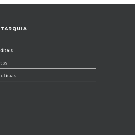
UTARQUIA
ditais
tas
otícias