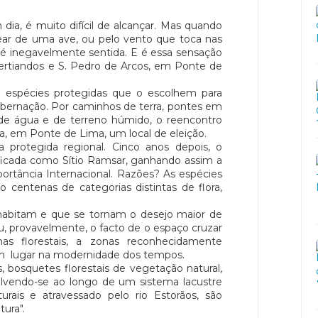
 dia, é muito difícil de alcançar. Mas quando
rear de uma ave, ou pelo vento que toca nas
, é inegavelmente sentida. E é essa sensação
ertiandos e S. Pedro de Arcos, em Ponte de
e espécies protegidas que o escolhem para
 hibernação. Por caminhos de terra, pontes em
 de água e de terreno húmido, o reencontro
, em Ponte de Lima, um local de eleição.
 protegida regional. Cinco anos depois, o
sificada como Sítio Ramsar, ganhando assim a
ortância Internacional. Razões? As espécies
o centenas de categorias distintas de flora,
habitam e que se tornam o desejo maior de
u, provavelmente, o facto de o espaço cruzar
s florestais, a zonas reconhecidamente
am lugar na modernidade dos tempos.
bosquetes florestais de vegetação natural,
olvendo-se ao longo de um sistema lacustre
urais e atravessado pelo rio Estorãos, são
ura".