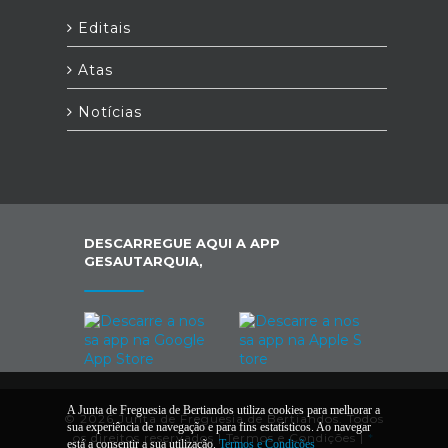
Editais
Atas
Notícias
DESCARREGUE AQUI A APP
GESAUTARQUIA,
A Junta de Freguesia de Bertiandos utiliza cookies para melhorar a
© 2026 Junta de Freguesia de Bertiandos. Todos
sua experiência de navegação e para fins estatísticos. Ao navegar
os direitos reservados |
Termos e Condições
|
*
está a consentir a sua utilização.
Termos e Condições