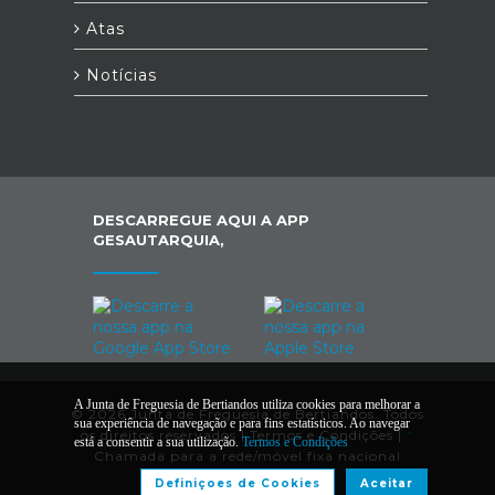
Atas
Notícias
DESCARREGUE AQUI A APP
GESAUTARQUIA,
A Junta de Freguesia de Bertiandos utiliza cookies para melhorar a
© 2026 Junta de Freguesia de Bertiandos. Todos
sua experiência de navegação e para fins estatísticos. Ao navegar
os direitos reservados |
Termos e Condições
|
*
está a consentir a sua utilização.
Termos e Condições
Chamada para a rede/móvel fixa nacional
Definiçoes de Cookies
Aceitar