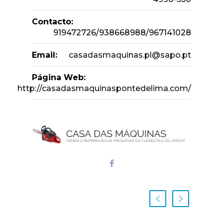
Contacto:
919472726/938668988/967141028
Email:
casadasmaquinas.pl@sapo.pt
Página Web:
http://casadasmaquinaspontedelima.com/