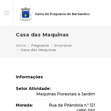
Junta de Freguesia de Bertiandos
Casa das Maquinas
Início
Freguesia
Empresas
Casa das Maquinas
Informações
Setor Atividade:
Maquinas Florestais e Jardim
Morada:
Rua da Pirândola n.º 121
4990-550