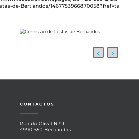
stas-de-Bertiandos/1467753966870058?fref=ts
CONTACTOS
Rua do Olival N.º 1
4990-550 Bertiandos